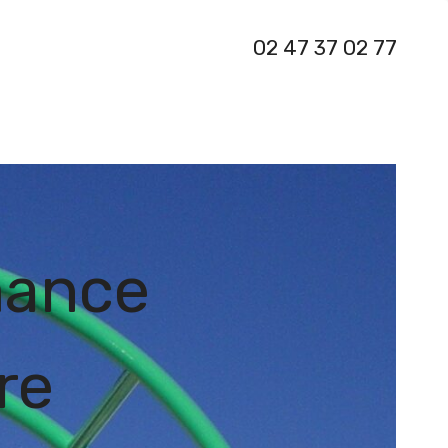
02 47 37 02 77
mance
re